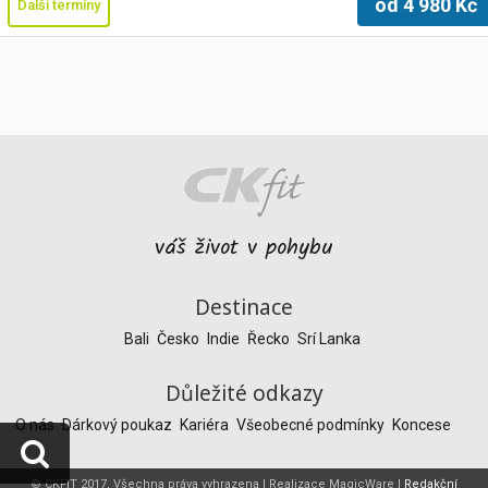
od
4 980
Kč
Další termíny
váš život v pohybu
Destinace
Bali
Česko
Indie
Řecko
Srí Lanka
Důležité odkazy
O nás
Dárkový poukaz
Kariéra
Všeobecné podmínky
Koncese
© CKFIT 2017, Všechna práva vyhrazena | Realizace MagicWare |
Redakční