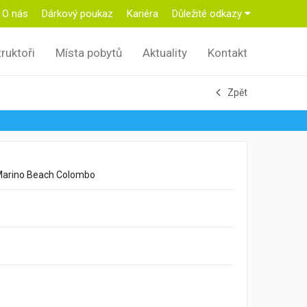
O nás
Dárkový poukaz
Kariéra
Důležité odkazy
truktoři
Místa pobytů
Aktuality
Kontakt
Zpět
arino Beach Colombo