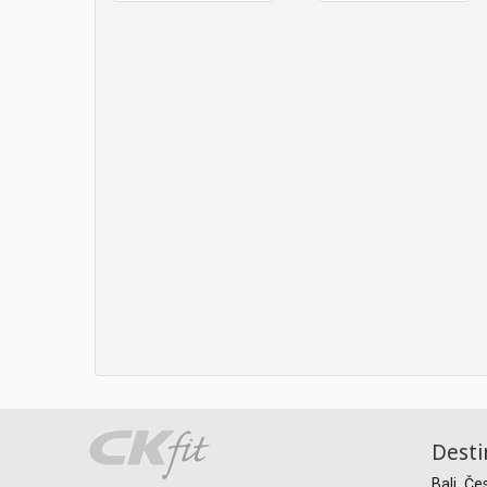
Desti
Bali
Če