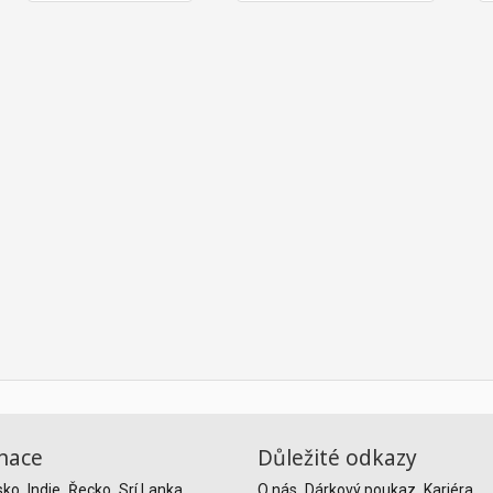
nace
Důležité odkazy
sko
Indie
Řecko
Srí Lanka
O nás
Dárkový poukaz
Kariéra