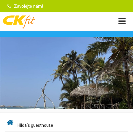
Zavolejte nám!
Hilda´s guesthouse