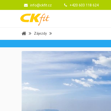
info@ckfit.cz
+420 603 118 624
Zájezdy