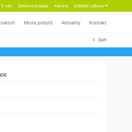
O nás
Dárkový poukaz
Kariéra
Důležité odkazy
truktoři
Místa pobytů
Aktuality
Kontakt
Zpět
NDIE