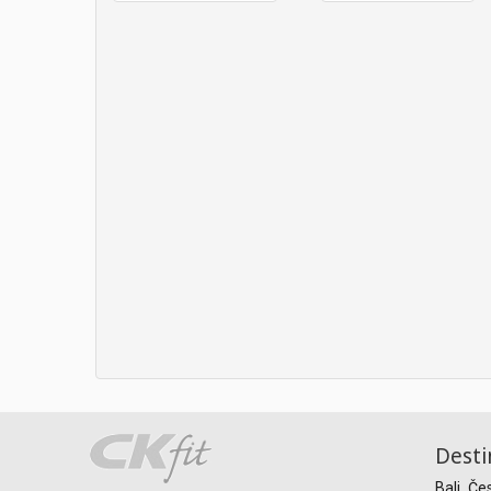
Desti
Bali
Če