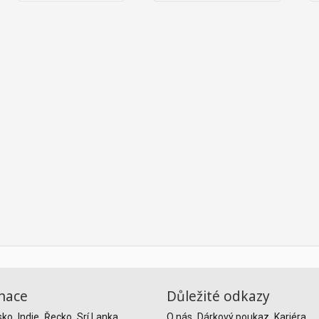
nace
Důležité odkazy
sko
Indie
Řecko
Srí Lanka
O nás
Dárkový poukaz
Kariéra