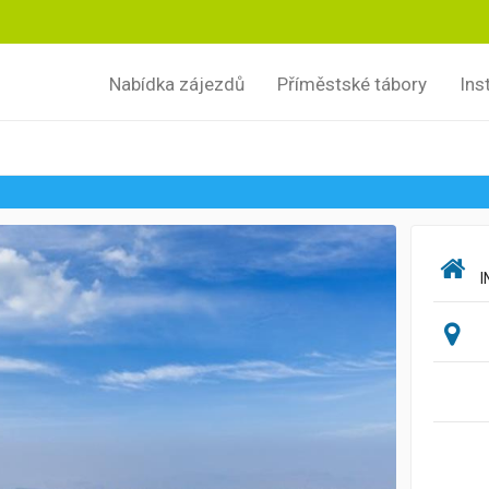
Nabídka zájezdů
Příměstské tábory
Ins
I