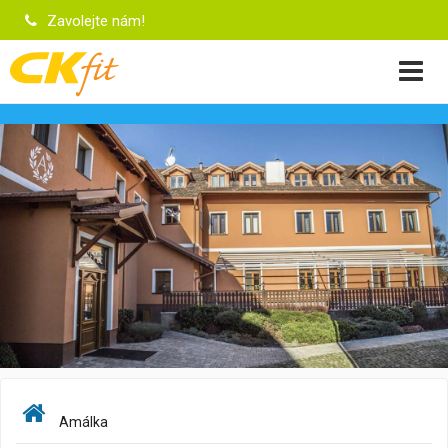
Zavolejte nám!
Amálka