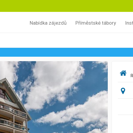
Nabídka zájezdů
Příměstské tábory
Ins
R