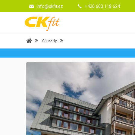
info@ckfit.cz
+420 603 118 624
Zájezdy