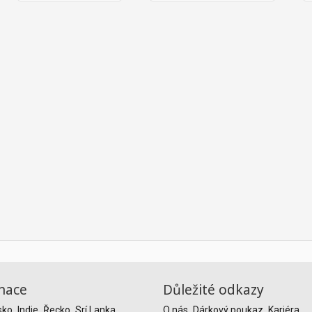
nace
Důležité odkazy
sko
Indie
Řecko
Srí Lanka
O nás
Dárkový poukaz
Kariéra