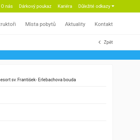
O nás
Dárkový poukaz
Kariéra
Důležité odkazy
truktoři
Místa pobytů
Aktuality
Kontakt
Zpět
esort sv. František- Erlebachova bouda