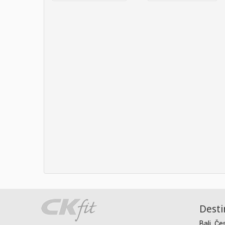
Desti
Bali
Če