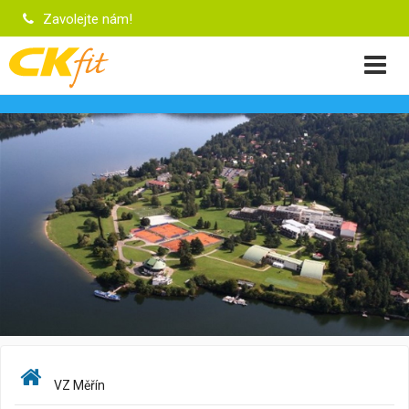
Zavolejte nám!
VZ Měřín