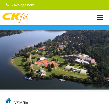
Zavolejte nám!
VZ Měřín