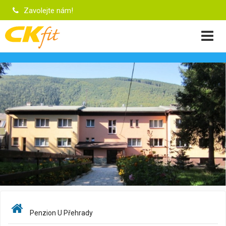
Zavolejte nám!
Penzion U Přehrady