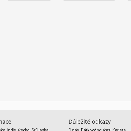
nace
Důležité odkazy
sko
Indie
Řecko
Srí Lanka
O nás
Dárkový poukaz
Kariéra