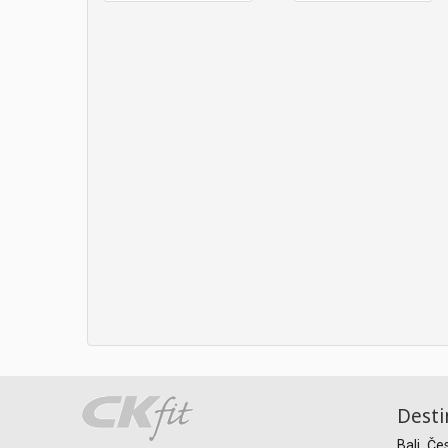
Desti
Bali
Če