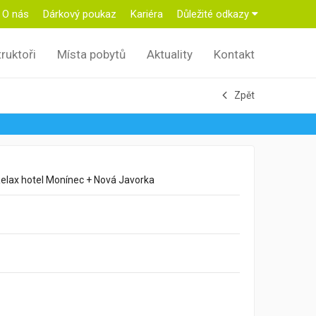
O nás
Dárkový poukaz
Kariéra
Důležité odkazy
truktoři
Místa pobytů
Aktuality
Kontakt
Zpět
elax hotel Monínec + Nová Javorka