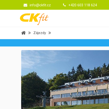
info@ckfit.cz
+420 603 118 624
Zájezdy