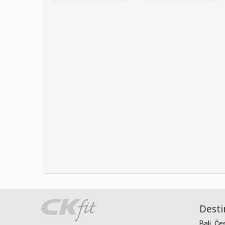
Desti
Bali
Če