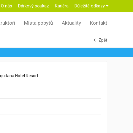
O nás
Dárkový poukaz
Kariéra
Důležité odkazy
truktoři
Místa pobytů
Aktuality
Kontakt
Zpět
quitana Hotel Resort