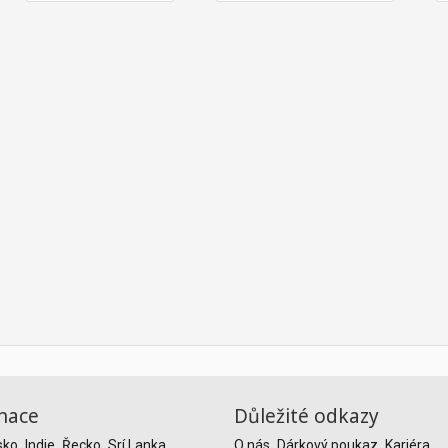
nace
Důležité odkazy
sko
Indie
Řecko
Srí Lanka
O nás
Dárkový poukaz
Kariéra