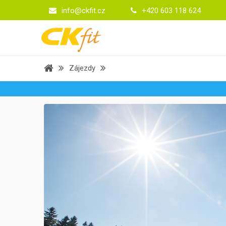
info@ckfit.cz
+420 603 118 624
Zájezdy