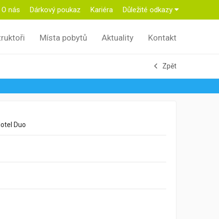
O nás
Dárkový poukaz
Kariéra
Důležité odkazy
truktoři
Místa pobytů
Aktuality
Kontakt
Zpět
otel Duo