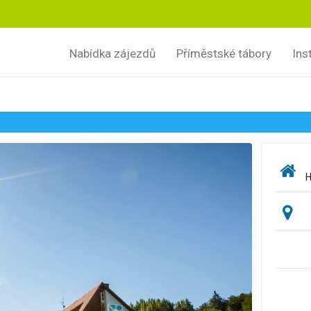
Nabídka zájezdů
Příměstské tábory
Ins
H