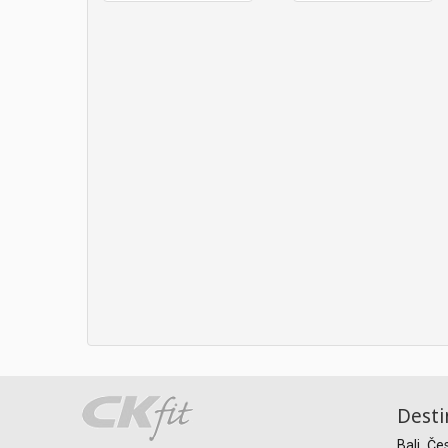
Desti
Bali
Če