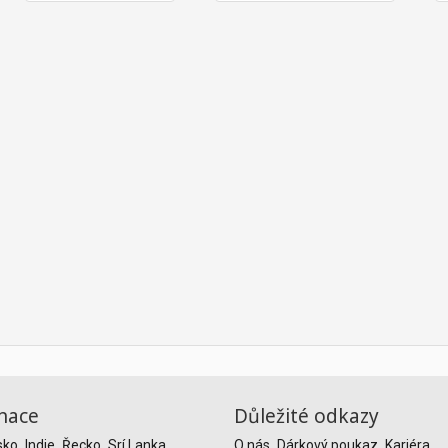
nace
Důležité odkazy
sko
Indie
Řecko
Srí Lanka
O nás
Dárkový poukaz
Kariéra